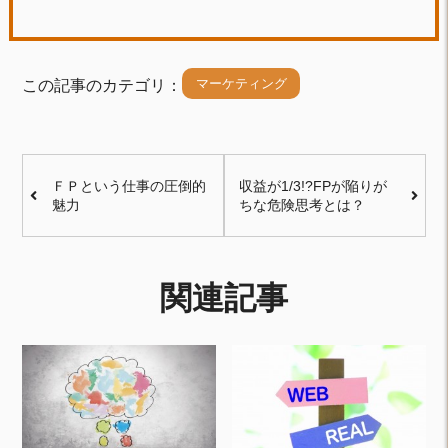
マーケティング
この記事のカテゴリ：
ＦＰという仕事の圧倒的
収益が1/3!?FPが陥りが
魅力
ちな危険思考とは？
関連記事