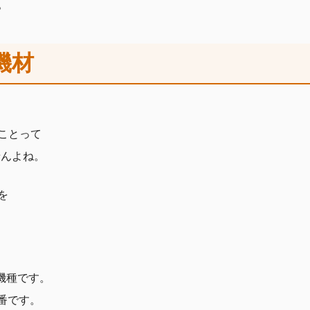
。
機材
ことって
せんよね。
を
う機種です。
品番です。