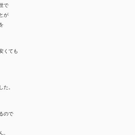
世で
とが
を
安くても
した。
るので
ん。