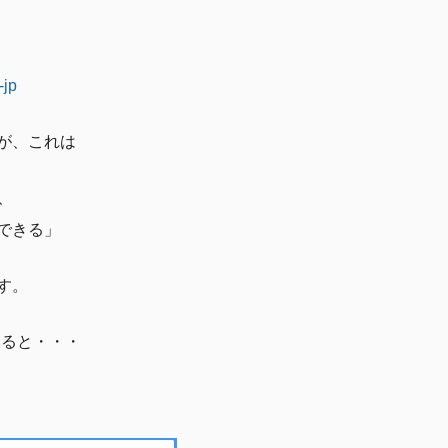
-jp
が、これは
、
できる」
す。
みると・・・