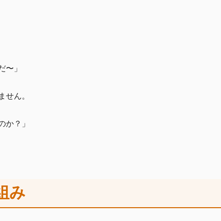
だ〜」
ません。
のか？」
組み