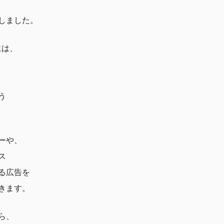
しました。
には、
う
ーや、
ス
る広告を
きます。
ら、