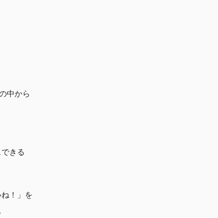
社の中から
スできる
いね！」を
。