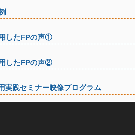
例
用したFPの声①
用したFPの声②
用実践セミナー映像プログラム