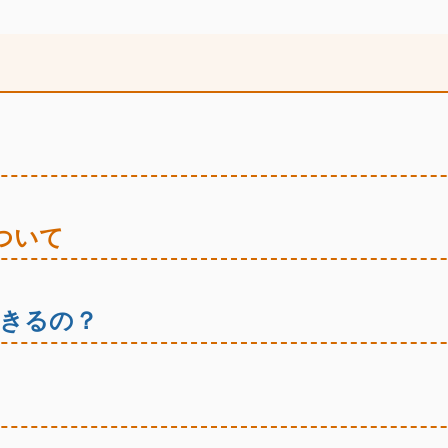
ついて
きるの？