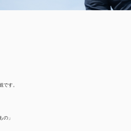
観です。
もの」