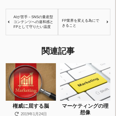
AIが苦手－SNSの量産型
FP業界を変える為にで
コンテンツへの違和感と
きること
FPとして守りたい温度
関連記事
権威に屈する脳
マーケティングの理
想像
2019年1月24日