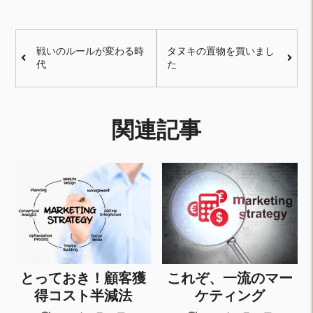
戦いのルールが変わる時
タヌキの置物を買いまし
代
た
関連記事
とっておき！顧客獲
これぞ、一流のマー
得コスト半減法
ケティング