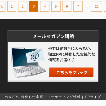
戻る
1
2
3
4
5
6
7
…
23
独立FPに特化した集客・マーケティング情報 | FPライズ