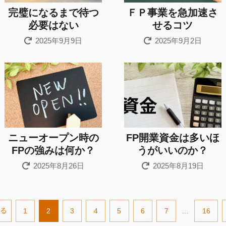
完璧になるまで待つ
ＦＰ事業を急加速さ
必要はない
せるコツ
2025年9月9日
2025年9月2日
ニューオープン時の
FP開業資金は多いほ
FPの強みは何か？
うがいいのか？
2025年8月26日
2025年8月19日
戻る
1
2
3
4
5
6
7
…
16