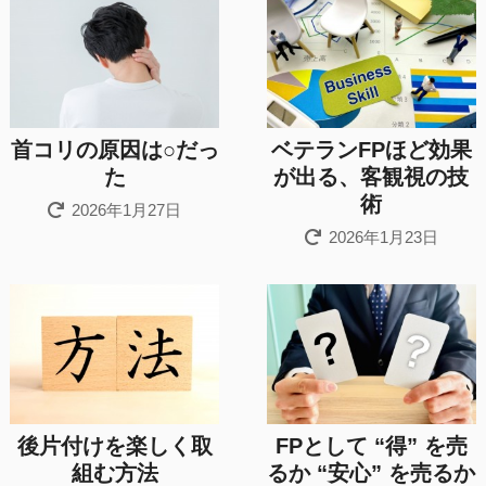
首コリの原因は○だっ
ベテランFPほど効果
た
が出る、客観視の技
術
2026年1月27日
2026年1月23日
後片付けを楽しく取
FPとして “得” を売
組む方法
るか “安心” を売るか