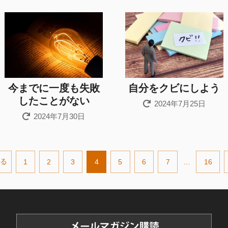
今までに一度も失敗
自分をクビにしよう
したことがない
2024年7月25日
2024年7月30日
戻る
1
2
3
4
5
6
7
…
16