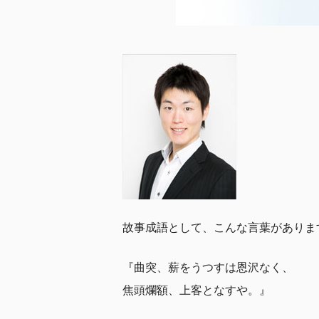
故事成語として、こんな言葉がありま
『曲突、薪をうつすは恩沢なく、
焦頭爛額、上客となすや。』