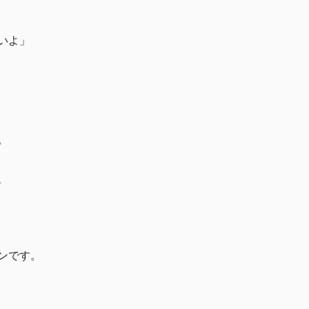
いよ」
。
、
ンです。