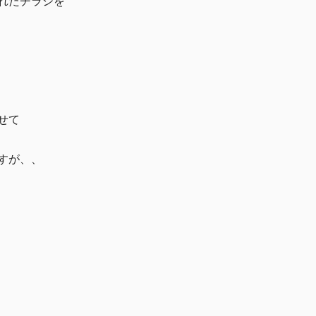
れたチラシを
せて
すが、、